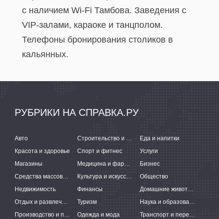
с наличием Wi-Fi Тамбова. Заведения с
VIP-залами, караоке и танцполом.
Телефоны бронирования столиков в
кальянных.
РУБРИКИ НА СПРАВКА.РУ
Авто
Строительство и ремонт
Еда и напитки
Красота и здоровье
Спорт и фитнес
Услуги
Магазины
Медицина и фармацевтика
Бизнес
Средства массовой информации
Культура и искусство
Общество
Недвижимость
Финансы
Домашние животные
Отдых и развлечения
Туризм
Наука и образование
Производство и поставки
Одежда и мода
Транспорт и перевозки