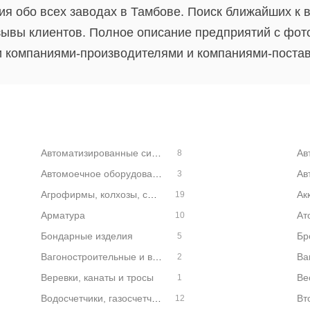
я обо всех заводах в Тамбове. Поиск ближайших к 
зывы клиентов. Полное описание предприятий с фо
и компаниями-производителями и компаниями-поста
Автоматизированные системы управления
Ав
8
Автомоечное оборудование
3
Агрофирмы, колхозы, совхозы
19
Арматура
10
Бондарные изделия
5
Вагоностроительные и вагоноремонтные заводы
2
Веревки, канаты и тросы
1
Водосчетчики, газосчетчики и теплосчетчики
Вт
12