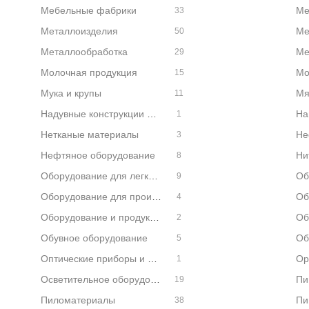
Мебельные фабрики
33
Металлоизделия
Ме
50
Металлообработка
Ме
29
Молочная продукция
Мо
15
Мука и крупы
Мя
11
Надувные конструкции и изделия
На
1
Нетканые материалы
3
Нефтяное оборудование
Ни
8
Оборудование для легкой промышленности
9
Оборудование для производства окон
4
Оборудование и продукция для гостиниц
Об
2
Обувное оборудование
Об
5
Оптические приборы и оборудование
1
Осветительное оборудование и приборы
19
Пиломатериалы
Пи
38