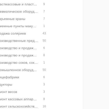
Пластмассовые и пластиковые изделия
9
Пневматическое оборудование
7
дъемные краны
7
Приемные пункты макулатуры и вторсырья
1
одажа соляриев
43
Производственные предприятия
50
Производство и продажа бумаги
6
Производство и продажа тканей
8
Производство соков, соки оптом
1
Промышленное оборудование
50
ицефабрики
6
дукторы
3
монт весов
3
Ремонт кассовых аппаратов
8
Ремонт сельскохозяйственной техники
16