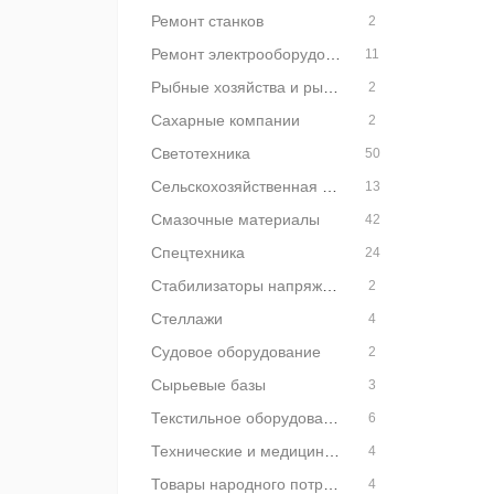
Ремонт станков
2
Ремонт электрооборудования
11
Рыбные хозяйства и рыбоводство
2
Сахарные компании
2
Светотехника
50
Сельскохозяйственная продукция
13
Смазочные материалы
42
Спецтехника
24
Стабилизаторы напряжения и сетевые фильтры
2
Стеллажи
4
Судовое оборудование
2
Сырьевые базы
3
Текстильное оборудование
6
Технические и медицинские газы
4
Товары народного потребления
4