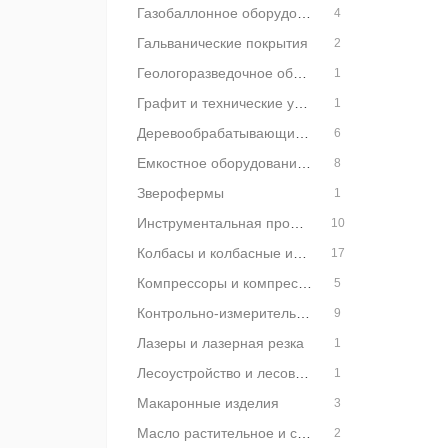
Газобаллонное оборудование
4
Гальванические покрытия
2
Геологоразведочное оборудование
1
Графит и технические углероды
1
Деревообрабатывающие станки
6
Емкостное оборудование и резервуары
8
Зверофермы
1
Инструментальная промышленность
10
Колбасы и колбасные изделия
17
Компрессоры и компрессорное оборудование
5
Контрольно-измерительные приборы
9
Лазеры и лазерная резка
1
Лесоустройство и лесовосстановление
1
Макаронные изделия
3
Масло растительное и сливочное
2