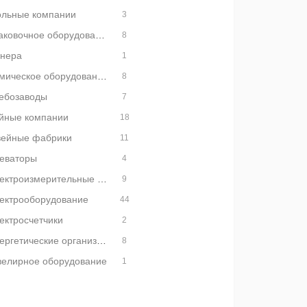
ольные компании
3
Упаковочное оборудование
8
нера
1
Химическое оборудование
8
ебозаводы
7
йные компании
18
ейные фабрики
11
еваторы
4
Электроизмерительные приборы
9
ектрооборудование
44
ектросчетчики
2
Энергетические организации
8
елирное оборудование
1