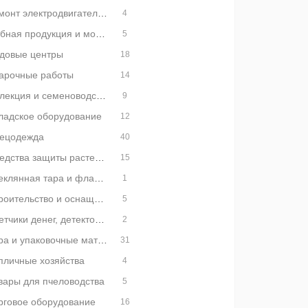
Ремонт электродвигателей
4
Рыбная продукция и морепродукты
5
довые центры
18
арочные работы
14
Селекция и семеноводство
9
ладское оборудование
12
ецодежда
40
Средства защиты растений
15
Стеклянная тара и флаконы
1
Строительство и оснащение АЗС
5
Счетчики денег, детекторы и упаковщики банкнот
2
Тара и упаковочные материалы
31
пличные хозяйства
4
вары для пчеловодства
5
рговое оборудование
16