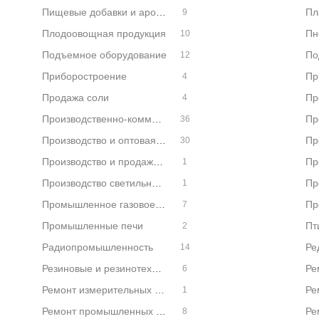
Пищевые добавки и ароматизаторы
9
Плодоовощная продукция
10
Подъемное оборудование
По
12
Приборостроение
4
Продажа соли
Пр
4
Производственно-коммерческие фирмы
36
Производство и оптовая продажа автозапчастей
30
Производство и продажа одежды
1
Производство светильников
1
Промышленное газовое оборудование
7
Промышленные печи
Пт
2
Радиопромышленность
Ре
14
Резиновые и резинотехнические изделия
Ре
6
Ремонт измерительных приборов
1
Ремонт промышленных холодильников
8