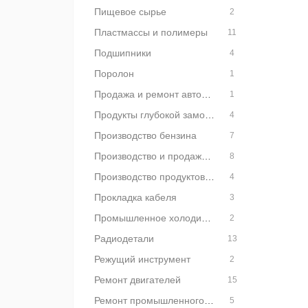
Пищевое сырье
2
Пластмассы и полимеры
11
Подшипники
4
Поролон
1
Продажа и ремонт автобусов
1
Продукты глубокой заморозки
4
Производство бензина
7
Производство и продажа двигателей
8
Производство продуктов питания
4
Прокладка кабеля
3
Промышленное холодильное оборудование
2
Радиодетали
13
Режущий инструмент
2
Ремонт двигателей
15
Ремонт промышленного оборудования
5