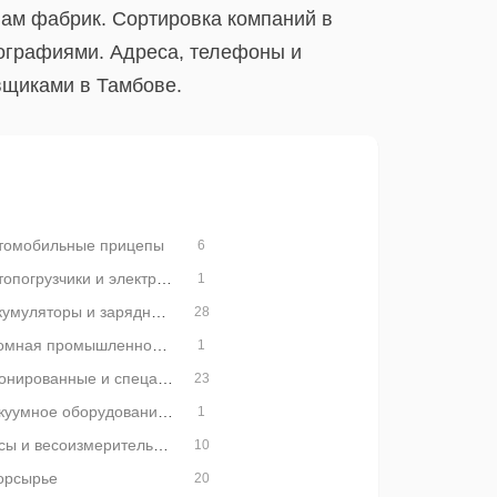
вам фабрик. Сортировка компаний в
тографиями. Адреса, телефоны и
вщиками в Тамбове.
томобильные прицепы
6
Автопогрузчики и электрокары
1
Аккумуляторы и зарядные устройства
28
Атомная промышленность
1
Бронированные и спецавтомобили
23
Вакуумное оборудование и техника
1
Весы и весоизмерительное оборудование
10
орсырье
20