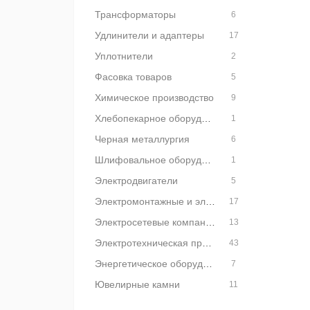
Трансформаторы
6
Удлинители и адаптеры
17
Уплотнители
2
Фасовка товаров
5
Химическое производство
9
Хлебопекарное оборудование
1
Черная металлургия
6
Шлифовальное оборудование
1
Электродвигатели
5
Электромонтажные и электроустановочные изделия
17
Электросетевые компании
13
Электротехническая продукция и оборудование
43
Энергетическое оборудование
7
Ювелирные камни
11