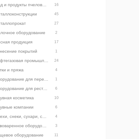
Мед и продукты пчеловодства
16
таллоконструкции
45
таллопрокат
27
лочное оборудование
2
сная продукция
17
несение покрытий
1
Нефтегазовая промышленность
24
тки и пряжа
4
Оборудование для переработки пластмасс
1
Оборудование для ресторанов
6
увная косметика
10
увные компании
6
Орехи, снеки, сухари, сухофрукты
4
Пивоваренное оборудование
3
щевое оборудование
11