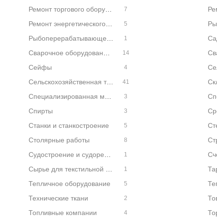
Ремонт торгового оборудования
7
Ремонт энергетического оборудования
5
Рыбоперерабатывающее оборудование
Са
1
Сварочное оборудование и материалы
Св
14
Сейфы
4
Сельскохозяйственная техника
Ск
41
Специализированная мебель
Сп
3
Спирты
3
Станки и станкостроение
5
Столярные работы
8
Судостроение и судоремонт
1
Сырье для текстильной промышленности
1
Тепличное оборудование
Те
5
Технические ткани
То
2
Топливные компании
То
4