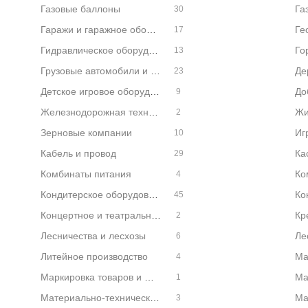
Газовые баллоны
Га
30
Гаражи и гаражное оборудование
17
Гидравлическое оборудование
13
Грузовые автомобили и грузовая техника
23
Детское игровое оборудование
9
Железнодорожная техника
2
Зерновые компании
10
Кабель и провод
Ка
29
Комбинаты питания
Ко
4
Кондитерское оборудование
Ко
45
Концертное и театральное оборудование
2
Лесничества и лесхозы
6
Литейное производство
4
Маркировка товаров и штриховое кодирование
Ма
1
Материально-техническое снабжение
Ма
3