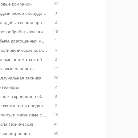
зовые компании
22
Геодезическое оборудование
3
Горнодобывающая промышленность
2
Деревообрабатывающие предприятия
18
Добыча драгоценных металлов
1
Животноводческие хозяйства
6
Игровые автоматы и оборудование
2
ссовые аппараты
17
ммунальная техника
20
нтейнеры
2
Крепеж и крепежное оборудование
8
Лесозаготовка и продажа леса
2
Магниты и магнитные системы
19
сла технические
42
шиностроение
50