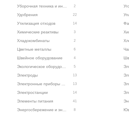
Уборочная техника и инвентарь
Уг
2
Удобрения
22
Утилизация отходов
Фа
14
Химические реактивы
3
Хладокомбинаты
Хл
2
Цветные металлы
Ча
6
Швейное оборудование
Шв
4
Экологическое оборудование
Эл
5
Электроды
13
Электронные приборы и компоненты
Эл
13
Электростанции
Эл
14
Элементы питания
41
Энергосбережение и энергоаудит
Юв
8