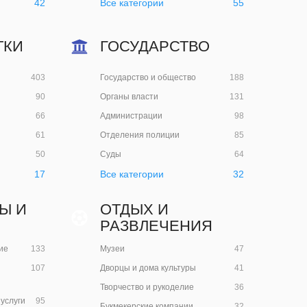
42
Все категории
55
ТКИ
ГОСУДАРСТВО
403
Государство и общество
188
90
Органы власти
131
66
Администрации
98
61
Отделения полиции
85
50
Суды
64
17
Все категории
32
Ы И
ОТДЫХ И
РАЗВЛЕЧЕНИЯ
ие
133
Музеи
47
107
Дворцы и дома культуры
41
Творчество и рукоделие
36
услуги
95
Букмекерские компании
32