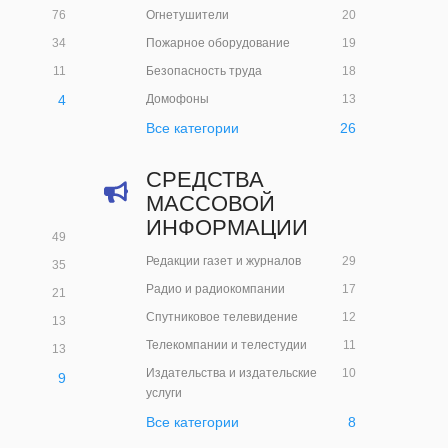
76
Огнетушители
20
34
Пожарное оборудование
19
11
Безопасность труда
18
4
Домофоны
13
Все категории
26
СРЕДСТВА
МАССОВОЙ
ИНФОРМАЦИИ
49
Редакции газет и журналов
29
35
Радио и радиокомпании
17
21
Спутниковое телевидение
12
13
Телекомпании и телестудии
11
13
Издательства и издательские
10
9
услуги
Все категории
8