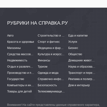
РУБРИКИ НА СПРАВКА.РУ
Авто
Строительство и ремонт
Еда и напитки
Красота и здоровье
Спорт и фитнес
Услуги
Магазины
Медицина и фармацевтика
Бизнес
Средства массовой информации
Культура и искусство
Общество
Недвижимость
Финансы
Домашние животные
Отдых и развлечения
Туризм
Наука и образование
Производство и поставки
Одежда и мода
Транспорт и перевозки
Государство
Справочно-информационные системы
Реклама и полиграфия
Компьютеры и интернет
Безопасность
Дом и интерьер
Товары для детей
Телекоммуникации и связь
Внимание! На сайте представлены данные справочного характера,