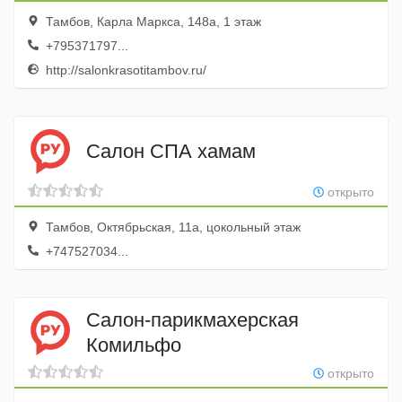
Тамбов, Карла Маркса, 148а, 1 этаж
+795371797...
http://salonkrasotitambov.ru/
Салон СПА хамам
открыто
Тамбов, Октябрьская, 11а, цокольный этаж
+747527034...
Салон-парикмахерская
Комильфо
открыто