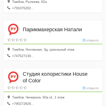
Тамбов, Рылеева, 62а
+791075202...
Парикмахерская Натали
открыто
Тамбов, Носовская, 3д, цокольный этаж
+747527130...
Студия колористики House
of Color
открыто
Тамбов, Чичерина, 50а к1, 1 этаж
+790272826...