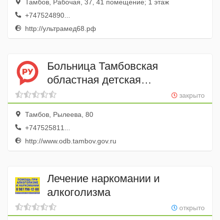
Тамбов, Рабочая, 37, 41 помещение; 1 этаж
+747524890...
http://ультрамед68.рф
Больница Тамбовская
областная детская
клиническая больница
закрыто
Тамбов, Рылеева, 80
+747525811...
http://www.odb.tambov.gov.ru
Лечение наркомании и
алкоголизма
открыто