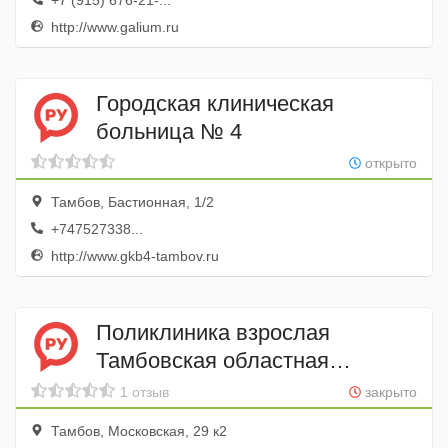
+7 (915) 676-21-...
http://www.galium.ru
Городская клиническая
больница № 4
открыто
Тамбов, Бастионная, 1/2
+747527338...
http://www.gkb4-tambov.ru
Поликлиника взрослая
Тамбовская областная
клиническая больница им. В.Д.
1 отзыв
закрыто
Бабенко
Тамбов, Московская, 29 к2