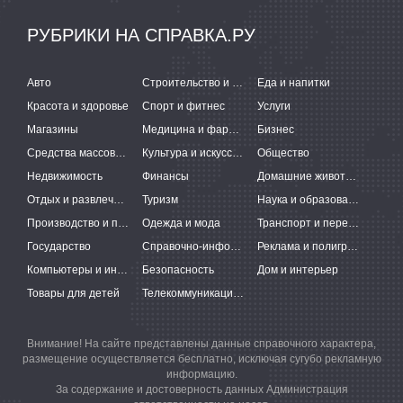
РУБРИКИ НА СПРАВКА.РУ
Авто
Строительство и ремонт
Еда и напитки
Красота и здоровье
Спорт и фитнес
Услуги
Магазины
Медицина и фармацевтика
Бизнес
Средства массовой информации
Культура и искусство
Общество
Недвижимость
Финансы
Домашние животные
Отдых и развлечения
Туризм
Наука и образование
Производство и поставки
Одежда и мода
Транспорт и перевозки
Государство
Справочно-информационные системы
Реклама и полиграфия
Компьютеры и интернет
Безопасность
Дом и интерьер
Товары для детей
Телекоммуникации и связь
Внимание! На сайте представлены данные справочного характера,
размещение осуществляется бесплатно, исключая сугубо рекламную
информацию.
За содержание и достоверность данных Администрация