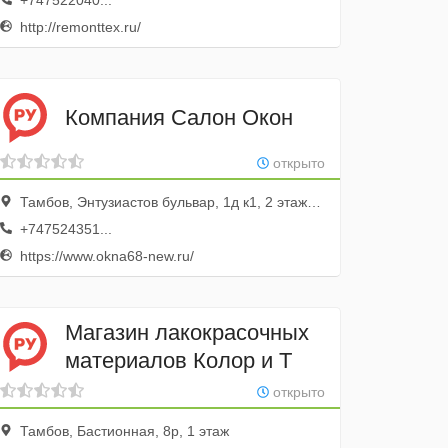
+747522040...
http://remonttex.ru/
Компания Салон Окон
открыто
Тамбов, Энтузиастов бульвар, 1д к1, 2 этаж; ТЦ Альфа-Строй
+747524351...
https://www.okna68-new.ru/
Магазин лакокрасочных
материалов Колор и Т
открыто
Тамбов, Бастионная, 8р, 1 этаж