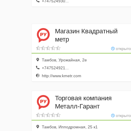
+747524930...
Магазин Квадратный
метр
открыто
Тамбов, Урожайная, 2е
+747524921...
http://www.kmetr.com
Торговая компания
Металл-Гарант
открыто
Тамбов, Ипподромная, 25 к1