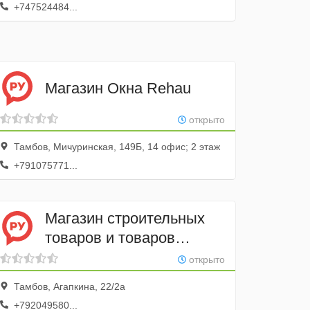
+747524484...
Магазин Окна Rehau
открыто
Тамбов, Мичуринская, 149Б, 14 офис; 2 этаж
+791075771...
Магазин строительных
товаров и товаров
для дома Интерьер
открыто
Тамбов, Агапкина, 22/2а
+792049580...