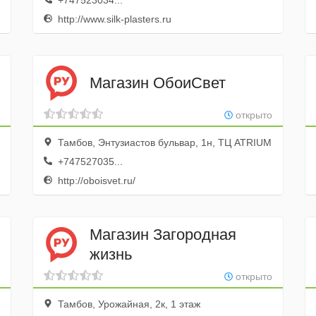
+747523034...
http://www.silk-plasters.ru
Магазин ОбоиСвет
открыто
Тамбов, Энтузиастов бульвар, 1н, ТЦ ATRIUM
+747527035...
http://oboisvet.ru/
Магазин Загородная
жизнь
открыто
Тамбов, Урожайная, 2к, 1 этаж