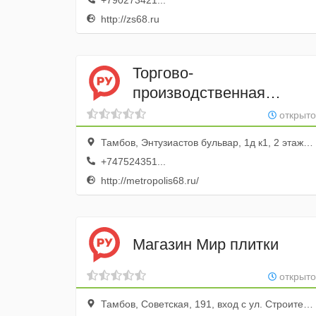
+790273421...
http://zs68.ru
Торгово-
производственная
компания МетроПолис
открыто
Тамбов, Энтузиастов бульвар, 1д к1, 2 этаж; ТЦ Альфа-Строй
+747524351...
http://metropolis68.ru/
Магазин Мир плитки
открыто
Тамбов, Советская, 191, вход с ул. Строителей бульвар