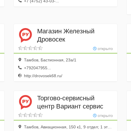
+7 (4752) 43-03-...
Магазин Железный
Дровосек
открыто
Тамбов, Бастионная, 23а/1
+792047955...
http://drovosek68.ru/
Торгово-сервисный
центр Вариант сервис
открыто
Тамбов, Авиационная, 150 к1, 9 отдел; 1 этаж; центр Муравей