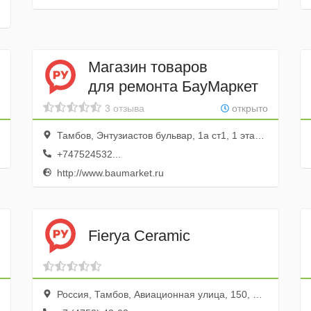
Магазин товаров
для ремонта БауМаркет
3 отзыва
открыто
Тамбов, Энтузиастов бульвар, 1а ст1, 1 этаж; ТРЦ Фестиваль-парк
+747524532...
http://www.baumarket.ru
Fierya Ceramic
Россия, Тамбов, Авиационная улица, 150, ТЦ Муравей