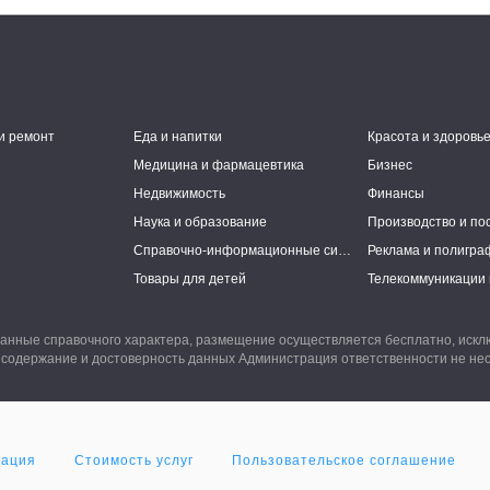
и ремонт
Еда и напитки
Красота и здоровь
Медицина и фармацевтика
Бизнес
Недвижимость
Финансы
Наука и образование
Производство и по
Справочно-информационные системы
Реклама и полигра
Товары для детей
Телекоммуникации 
анные справочного характера, размещение осуществляется бесплатно, иск
 содержание и достоверность данных Администрация ответственности не нес
мация
Стоимость услуг
Пользовательское соглашение