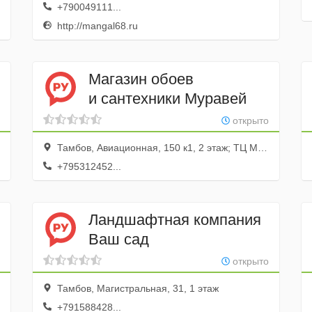
+790049111...
http://mangal68.ru
Магазин обоев
и сантехники Муравей
открыто
Тамбов, Авиационная, 150 к1, 2 этаж; ТЦ Муравей
+795312452...
Ландшафтная компания
Ваш сад
открыто
Тамбов, Магистральная, 31, 1 этаж
+791588428...