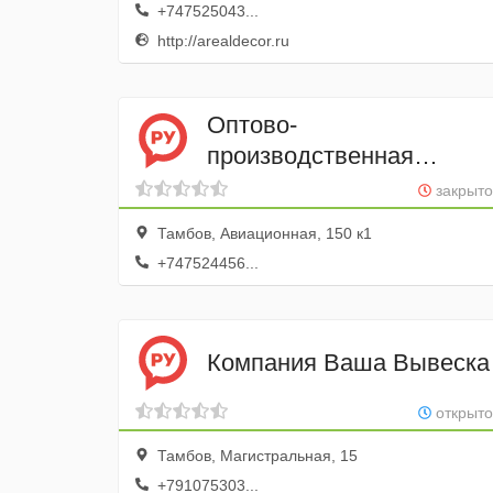
+747525043...
http://arealdecor.ru
Оптово-
производственная
компания Колорит
закрыто
Тамбов, Авиационная, 150 к1
+747524456...
Компания Ваша Вывеска
открыто
Тамбов, Магистральная, 15
+791075303...